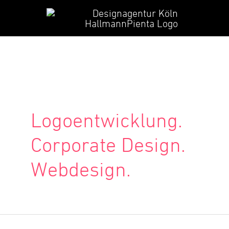
Zum
Hauptmenü
Inhalt
springen
Logoentwicklung.
Corporate Design.
Webdesign.
Zanderfang