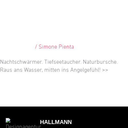
Zanderfang
Referenzen
/
Simone Pienta
Nachtschwärmer. Tiefseetaucher. Naturbursche.
Raus ans Wasser, mitten ins Angelgefühl! >>
Weiterlesen »
HALLMANN