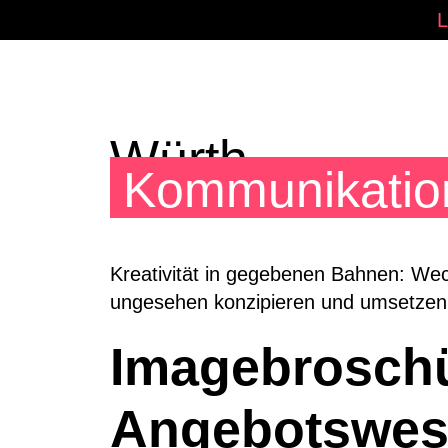
Zum
Inhalt
springen
Würth
Kommunikatio
Kreativität in gegebenen Bahnen: Wec
ungesehen konzipieren und umsetzen.
Imagebroschü
Angebotswes